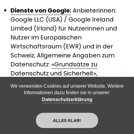
Dienste von Google:
Anbieterinnen:
Google LLC (USA) / Google Ireland
Limited (Irland) für Nutzerinnen und
Nutzer im Europäischen
Wirtschaftsraum (EWR) und in der
Schweiz; Allgemeine Angaben zum
Datenschutz:
«Grundsätze zu
Datenschutz und Sicherheit»
,
Datenschutzerklärung
,
«Google ist der
Wir verwenden Cookies auf unserer Website. Weitere
Einhaltung der anwendbaren
Informationen dazu finden sie in unserer:
Datenschutzgesetze verpflichtet»
,
Datenschutzerklärung
«Leitfaden zum Datenschutz in Google-
Produkten»
,
«Wie wir Daten von
ALLES KLAR!
Websites oder Apps verwenden, auf